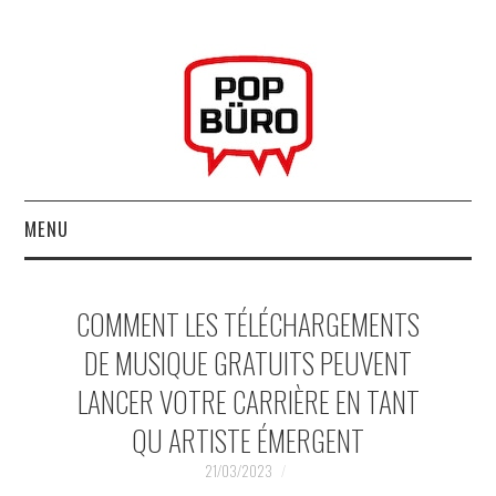
MENU
ACCUEIL
COMMENT LES TÉLÉCHARGEMENTS
MUSIQUESACTUELLES.NET
DE MUSIQUE GRATUITS PEUVENT
LANCER VOTRE CARRIÈRE EN TANT
GABBA GABBA HEY !
QU ARTISTE ÉMERGENT
LES LABELS
21/03/2023