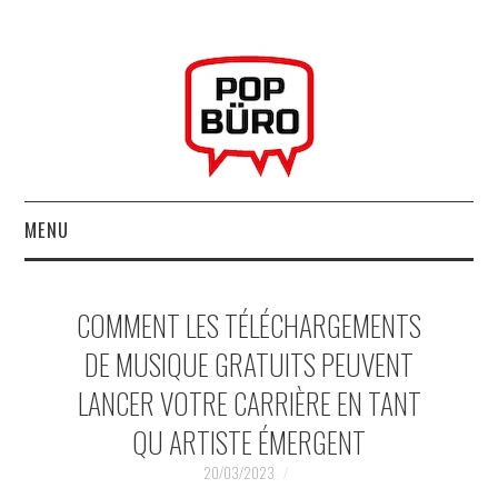
MENU
ACCUEIL
COMMENT LES TÉLÉCHARGEMENTS
MUSIQUESACTUELLES.NET
DE MUSIQUE GRATUITS PEUVENT
LANCER VOTRE CARRIÈRE EN TANT
GABBA GABBA HEY !
QU ARTISTE ÉMERGENT
LES LABELS
20/03/2023