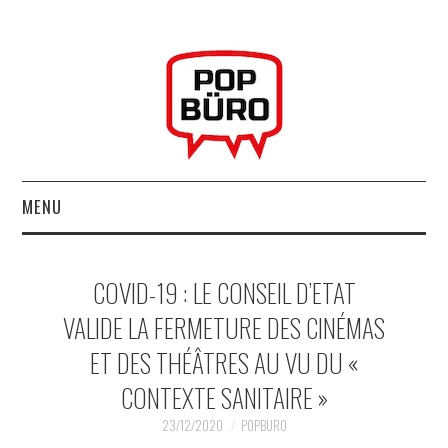
MENU
ACCUEIL
COVID-19 : LE CONSEIL D’ETAT
MUSIQUESACTUELLES.NET
VALIDE LA FERMETURE DES CINÉMAS
ET DES THÉÂTRES AU VU DU «
GABBA GABBA HEY !
CONTEXTE SANITAIRE »
LES LABELS
23/12/2020
POPBURO