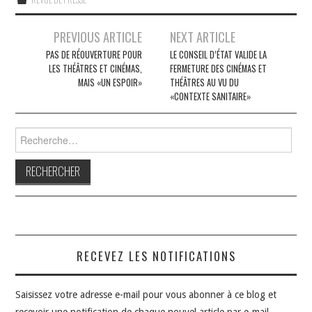
Navigation
PREVIOUS ARTICLE
NEXT ARTICLE
des
PAS DE RÉOUVERTURE POUR
LE CONSEIL D’ÉTAT VALIDE LA
LES THÉÂTRES ET CINÉMAS,
FERMETURE DES CINÉMAS ET
articles
MAIS «UN ESPOIR»
THÉÂTRES AU VU DU
«CONTEXTE SANITAIRE»
Rechercher :
RECEVEZ LES NOTIFICATIONS
Saisissez votre adresse e-mail pour vous abonner à ce blog et
recevoir une notification de chaque nouvel article par e-mail.