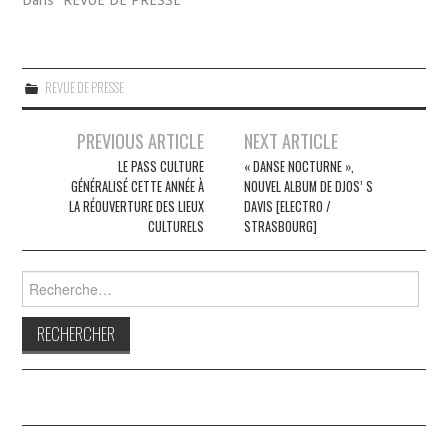
REVUE DE PRESSE
Navigation
PREVIOUS ARTICLE
NEXT ARTICLE
des
LE PASS CULTURE
« DANSE NOCTURNE »,
GÉNÉRALISÉ CETTE ANNÉE À
NOUVEL ALBUM DE DJOS’ S
articles
LA RÉOUVERTURE DES LIEUX
DAVIS [ELECTRO /
CULTURELS
STRASBOURG]
Rechercher :