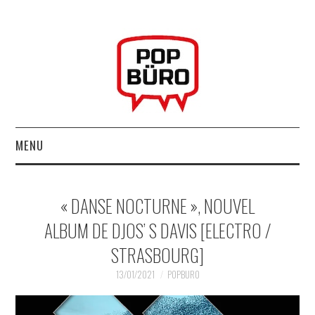
MENU
ACCUEIL
« DANSE NOCTURNE », NOUVEL
MUSIQUESACTUELLES.NET
ALBUM DE DJOS’ S DAVIS [ELECTRO /
STRASBOURG]
GABBA GABBA HEY !
13/01/2021
POPBURO
LES LABELS