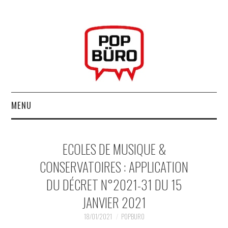
MENU
ACCUEIL
ECOLES DE MUSIQUE &
MUSIQUESACTUELLES.NET
CONSERVATOIRES : APPLICATION
DU DÉCRET N°2021-31 DU 15
GABBA GABBA HEY !
JANVIER 2021
LES LABELS
18/01/2021
POPBURO