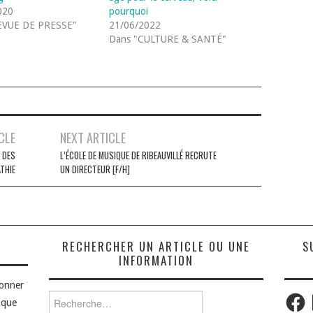
020
pourquoi
EVUE DE PRESSE"
21/06/2022
Dans "CULTURE & SANTÉ"
CLE
NEXT ARTICLE
 DES
L’ÉCOLE DE MUSIQUE DE RIBEAUVILLÉ RECRUTE
THIE
UN DIRECTEUR [F/H]
S
RECHERCHER UN ARTICLE OU UNE
S
INFORMATION
bonner
Faceb
Rechercher :
aque