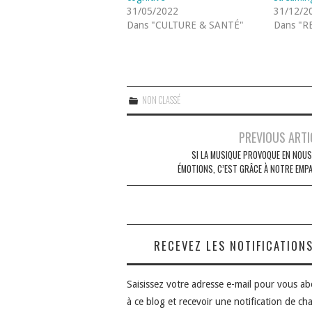
31/05/2022
31/12/2
Dans "CULTURE & SANTÉ"
Dans "R
NON CLASSÉ
Navigation
PREVIOUS ARTI
des
SI LA MUSIQUE PROVOQUE EN NOUS
ÉMOTIONS, C’EST GRÂCE À NOTRE EMPA
articles
RECEVEZ LES NOTIFICATION
Saisissez votre adresse e-mail pour vous a
à ce blog et recevoir une notification de ch