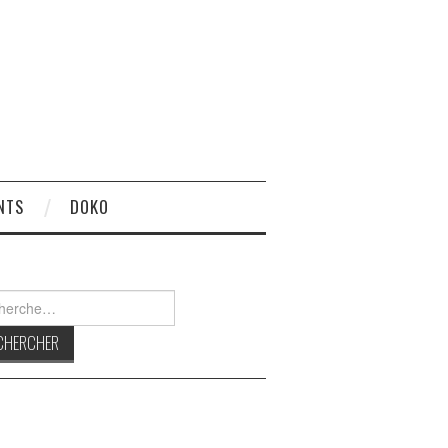
NTS
DOKO
rcher :