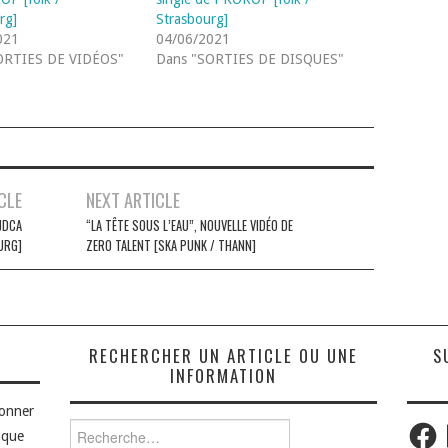
rg]
Strasbourg]
021
04/06/2021
ORTIES DE VIDÉOS"
Dans "SORTIES DE DISQUES"
CLE
NEXT ARTICLE
 JDCA
“LA TÊTE SOUS L’EAU”, NOUVELLE VIDÉO DE
URG]
ZERO TALENT [SKA PUNK / THANN]
S
RECHERCHER UN ARTICLE OU UNE
S
INFORMATION
bonner
Faceb
Rechercher :
aque