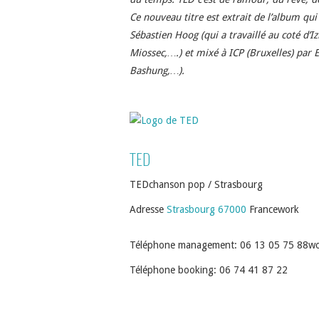
Ce nouveau titre est extrait de l’album qui
Sébastien Hoog (qui a travaillé au coté d’I
Miossec,….) et mixé à ICP (Bruxelles) par 
Bashung,…).
TED
TED
chanson pop / Strasbourg
Adresse
Strasbourg
67000
France
work
Téléphone management
:
06 13 05 75 88
wo
Téléphone booking
:
06 74 41 87 22