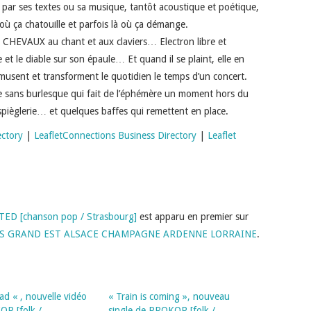
ir par ses textes ou sa musique, tantôt acoustique et poétique,
à où ça chatouille et parfois là où ça démange.
CHEVAUX au chant et aux claviers… Electron libre et
nge et le diable sur son épaule… Et quand il se plaint, elle en
’amusent et transforment le quotidien le temps d’un concert.
 sans burlesque qui fait de l’éphémère un moment hors du
espièglerie… et quelques baffes qui remettent en place.
ectory
|
Leaflet
Connections Business Directory
|
Leaflet
 TED [chanson pop / Strasbourg]
est apparu en premier sur
ES GRAND EST ALSACE CHAMPAGNE ARDENNE LORRAINE
.
ad « , nouvelle vidéo
« Train is coming », nouveau
P [folk /
single de PROKOP [folk /