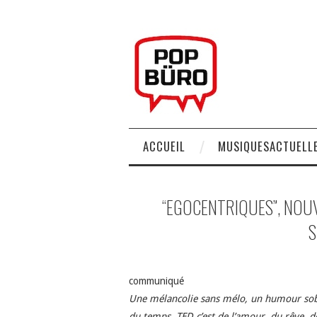
ACCUEIL
MUSIQUESACTUELLE
“EGOCENTRIQUES”, NOUV
S
communiqué
Une mélancolie sans mélo, un humour sob
du temps. TED c’est de l’amour, du rêve, d