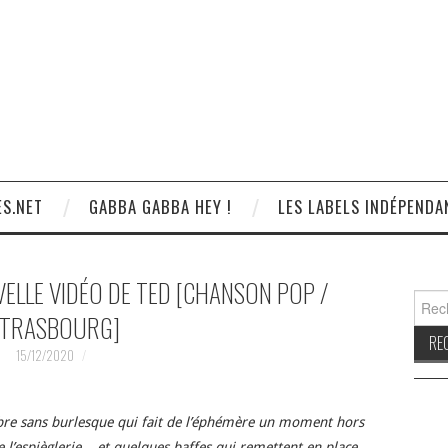
S.NET
GABBA GABBA HEY !
LES LABELS INDÉPENDA
ELLE VIDÉO DE TED [CHANSON POP /
Reche
TRASBOURG]
15/12/2020
re sans burlesque qui fait de l’éphémère un moment hors
e l’espièglerie… et quelques baffes qui remettent en place.