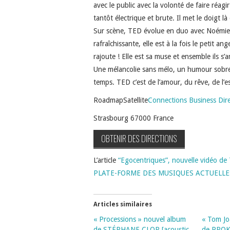
avec le public avec la volonté de faire réag
tantôt électrique et brute. Il met le doigt l
Sur scène, TED évolue en duo avec Noémie 
rafraîchissante, elle est à la fois le petit a
rajoute ! Elle est sa muse et ensemble ils s
Une mélancolie sans mélo, un humour sobre
temps. TED c’est de l’amour, du rêve, de l’
RoadmapSatellite
Connections Business Dir
Strasbourg 67000 France
OBTENIR DES DIRECTIONS
L’article
“Egocentriques”, nouvelle vidéo de
PLATE-FORME DES MUSIQUES ACTUELL
Articles similaires
« Processions » nouvel album
« Tom Jo
de STÉPHANE CLOR [acoustic
de PROKO