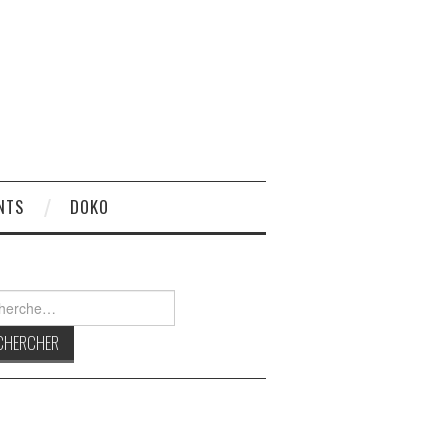
NTS
DOKO
rcher :