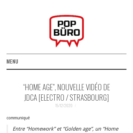
MENU
ACCUEIL
“HOME AGE”, NOUVELLE VIDÉO DE
MUSIQUESACTUELLES.NET
JDCA [ELECTRO / STRASBOURG]
GABBA GABBA HEY !
15/12/2020
communiqué
LES LABELS
Entre “Homework” et “Golden age”, un “Home