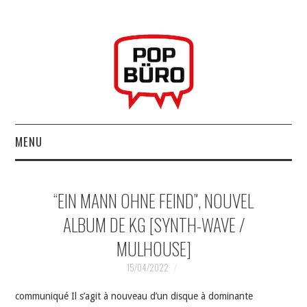
MENU
ACCUEIL
“EIN MANN OHNE FEIND”, NOUVEL
MUSIQUESACTUELLES.NET
ALBUM DE KG [SYNTH-WAVE /
MULHOUSE]
GABBA GABBA HEY !
15/04/2022
LES LABELS
communiqué Il s’agit à nouveau d’un disque à dominante