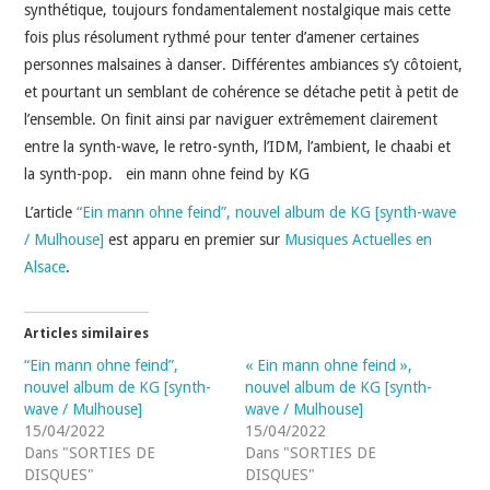
INDÉPENDANTS
synthétique, toujours fondamentalement nostalgique mais cette
fois plus résolument rythmé pour tenter d’amener certaines
DOKO
personnes malsaines à danser. Différentes ambiances s’y côtoient,
et pourtant un semblant de cohérence se détache petit à petit de
l’ensemble. On finit ainsi par naviguer extrêmement clairement
entre la synth-wave, le retro-synth, l’IDM, l’ambient, le chaabi et
la synth-pop. ein mann ohne feind by KG
L’article
“Ein mann ohne feind”, nouvel album de KG [synth-wave
/ Mulhouse]
est apparu en premier sur
Musiques Actuelles en
Alsace
.
Articles similaires
“Ein mann ohne feind”,
« Ein mann ohne feind »,
nouvel album de KG [synth-
nouvel album de KG [synth-
wave / Mulhouse]
wave / Mulhouse]
15/04/2022
15/04/2022
Dans "SORTIES DE
Dans "SORTIES DE
DISQUES"
DISQUES"