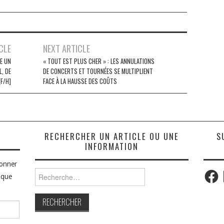
CLE
NEXT ARTICLE
E UN
« TOUT EST PLUS CHER » : LES ANNULATIONS
L, DE
DE CONCERTS ET TOURNÉES SE MULTIPLIENT
F/H]
FACE À LA HAUSSE DES COÛTS
S
RECHERCHER UN ARTICLE OU UNE
S
INFORMATION
bonner
Faceb
Rechercher :
aque