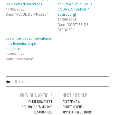
les violons désaccordés
nouvel album du DUO
11/02/2022
CODARIO [violons /
Dans "REVUE DE PRESSE"
Strasbourg]
16/09/2021
Dans "SORTIES DE
DISQUES"
La rentrée des conservatoires
: les fermetures qui
inquiètent
12/09/2022
Dans "Non classé"
NON CLASSÉ
Navigation
PREVIOUS ARTICLE
NEXT ARTICLE
des
ENTRE MUSIQUE ET
QUESTIONS AU
POLITIQUE, LES VIOLONS
GOUVERNEMENT :
articles
DÉSACCORDÉS
APPLICATION DU DÉCRET