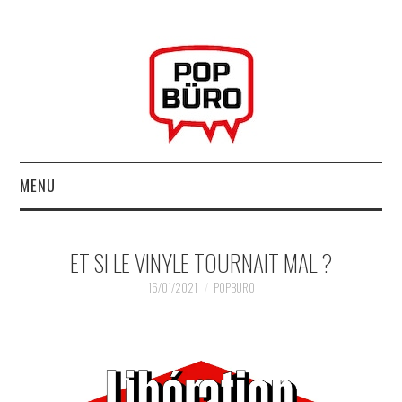
MENU
ACCUEIL
ET SI LE VINYLE TOURNAIT MAL ?
MUSIQUESACTUELLES.NET
16/01/2021
POPBURO
GABBA GABBA HEY !
LES LABELS