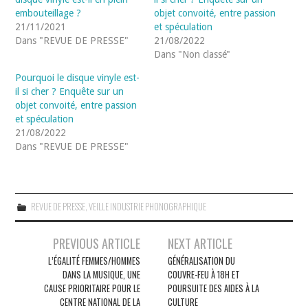
embouteillage ?
objet convoité, entre passion
21/11/2021
et spéculation
Dans "REVUE DE PRESSE"
21/08/2022
Dans "Non classé"
Pourquoi le disque vinyle est-
il si cher ? Enquête sur un
objet convoité, entre passion
et spéculation
21/08/2022
Dans "REVUE DE PRESSE"
REVUE DE PRESSE
,
VEILLE INDUSTRIE PHONOGRAPHIQUE
Navigation
PREVIOUS ARTICLE
NEXT ARTICLE
des
L’ÉGALITÉ FEMMES/HOMMES
GÉNÉRALISATION DU
DANS LA MUSIQUE, UNE
COUVRE-FEU À 18H ET
articles
CAUSE PRIORITAIRE POUR LE
POURSUITE DES AIDES À LA
CENTRE NATIONAL DE LA
CULTURE