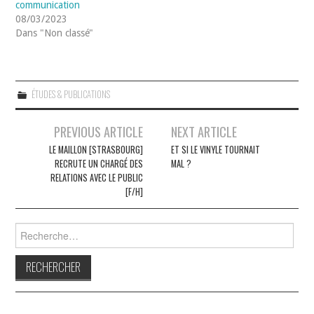
communication
08/03/2023
Dans "Non classé"
ÉTUDES & PUBLICATIONS
Navigation
PREVIOUS ARTICLE
NEXT ARTICLE
des
LE MAILLON [STRASBOURG]
ET SI LE VINYLE TOURNAIT
RECRUTE UN CHARGÉ DES
MAL ?
articles
RELATIONS AVEC LE PUBLIC
[F/H]
Rechercher :