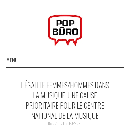
MENU
ACCUEIL
L’ÉGALITÉ FEMMES/HOMMES DANS
MUSIQUESACTUELLES.NET
LA MUSIQUE, UNE CAUSE
PRIORITAIRE POUR LE CENTRE
GABBA GABBA HEY !
NATIONAL DE LA MUSIQUE
LES LABELS
15/01/2021
POPBURO