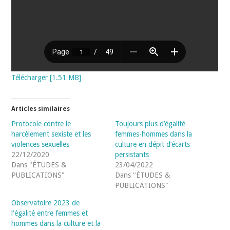
Télécharger [1.51 MB]
Articles similaires
Protocole contre le
Toujours plus d’égalité
harcèlement sexiste et les
femmes-hommes dans la
violences sexuelles
culture en dépit d’écarts
22/12/2020
persistants
Dans "ÉTUDES &
23/04/2022
PUBLICATIONS"
Dans "ÉTUDES &
PUBLICATIONS"
Observatoire 2023 de
l'égalité entre femmes et
hommes dans la culture et la