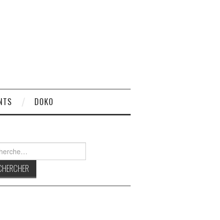
NTS
DOKO
rcher :