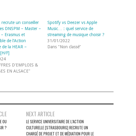
recrute un conseiller
Spotify vs Deezer vs Apple
des DNSPM – Master –
Music… : quel service de
 – Erasmus et
streaming de musique choisir ?
le de l’Action
31/01/2022
le de la HEAR –
Dans "Non classé"
[H/F]
024
FFRES D'EMPLOIS &
ES EN ALSACE"
CLE
NEXT ARTICLE
E OU
LE SERVICE UNIVERSITAIRE DE L’ACTION
IR ?
CULTURELLE [STRASBOURG] RECRUTE UN
CHARGÉ DE PROJET ET DE MÉDIATION POUR LE