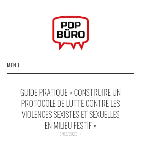
MENU
ACCUEIL
GUIDE PRATIQUE « CONSTRUIRE UN
MUSIQUESACTUELLES.NET
PROTOCOLE DE LUTTE CONTRE LES
VIOLENCES SEXISTES ET SEXUELLES
GABBA GABBA HEY !
EN MILIEU FESTIF »
LES LABELS
18/03/2023