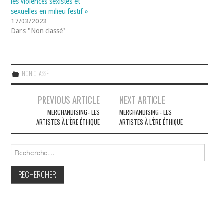
les violences sexistes et
sexuelles en milieu festif »
17/03/2023
Dans "Non classé"
NON CLASSÉ
Navigation
PREVIOUS ARTICLE
NEXT ARTICLE
des
MERCHANDISING : LES
MERCHANDISING : LES
ARTISTES À L’ÈRE ÉTHIQUE
ARTISTES À L’ÈRE ÉTHIQUE
articles
Rechercher :