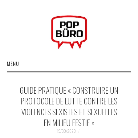
MENU
ACCUEIL
GUIDE PRATIQUE « CONSTRUIRE UN
MUSIQUESACTUELLES.NET
PROTOCOLE DE LUTTE CONTRE LES
VIOLENCES SEXISTES ET SEXUELLES
GABBA GABBA HEY !
EN MILIEU FESTIF »
LES LABELS
19/03/2023