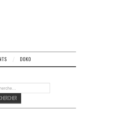
NTS
DOKO
rcher :