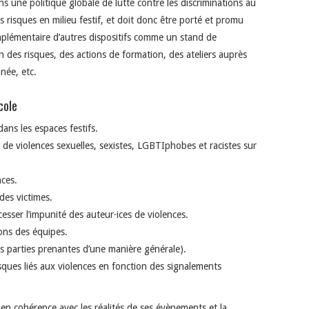
ns une politique globale de lutte contre les discriminations au
s risques en milieu festif, et doit donc être porté et promu
omplémentaire d’autres dispositifs comme un stand de
n des risques, des actions de formation, des ateliers auprès
née, etc.
cole
 dans les espaces festifs.
 de violences sexuelles, sexistes, LGBTIphobes et racistes sur
nces.
 des victimes.
esser l’impunité des auteur·ices de violences.
ons des équipes.
 les parties prenantes d’une manière générale).
isques liés aux violences en fonction des signalements
 en cohérence avec les réalités de ses évènements et la