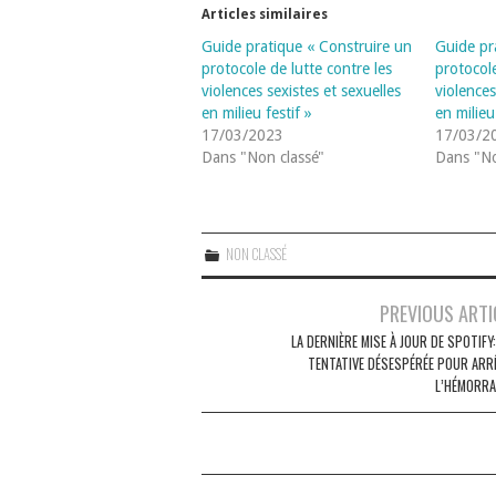
Articles similaires
Guide pratique « Construire un
Guide pr
protocole de lutte contre les
protocole
violences sexistes et sexuelles
violences
en milieu festif »
en milieu
17/03/2023
17/03/2
Dans "Non classé"
Dans "No
NON CLASSÉ
Navigation
PREVIOUS ARTI
des
LA DERNIÈRE MISE À JOUR DE SPOTIFY
TENTATIVE DÉSESPÉRÉE POUR ARR
articles
L’HÉMORRA