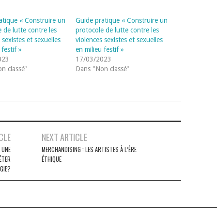
atique « Construire un
Guide pratique « Construire un
 de lutte contre les
protocole de lutte contre les
 sexistes et sexuelles
violences sexistes et sexuelles
 festif »
en milieu festif »
023
17/03/2023
n classé"
Dans "Non classé"
CLE
NEXT ARTICLE
: UNE
MERCHANDISING : LES ARTISTES À L’ÈRE
ÊTER
ÉTHIQUE
GIE?