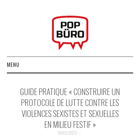
MENU
ACCUEIL
GUIDE PRATIQUE « CONSTRUIRE UN
MUSIQUESACTUELLES.NET
PROTOCOLE DE LUTTE CONTRE LES
VIOLENCES SEXISTES ET SEXUELLES
GABBA GABBA HEY !
EN MILIEU FESTIF »
LES LABELS
19/03/2023