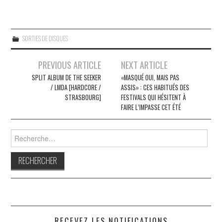
SORTIES DE DISQUES
Navigation
PREVIOUS ARTICLE
NEXT ARTICLE
des
SPLIT ALBUM DE THE SEEKER
«MASQUÉ OUI, MAIS PAS
/ LMDA [HARDCORE /
ASSIS» : CES HABITUÉS DES
articles
STRASBOURG]
FESTIVALS QUI HÉSITENT À
FAIRE L’IMPASSE CET ÉTÉ
Rechercher :
RECEVEZ LES NOTIFICATIONS