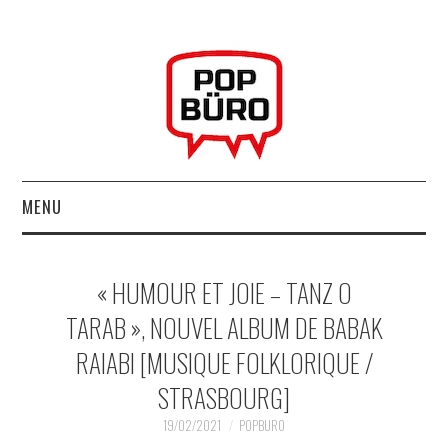
MENU
ACCUEIL
« HUMOUR ET JOIE – TANZ O
MUSIQUESACTUELLES.NET
TARAB », NOUVEL ALBUM DE BABAK
RAIABI [MUSIQUE FOLKLORIQUE /
GABBA GABBA HEY !
STRASBOURG]
LES LABELS
19/02/2021
POPBURO