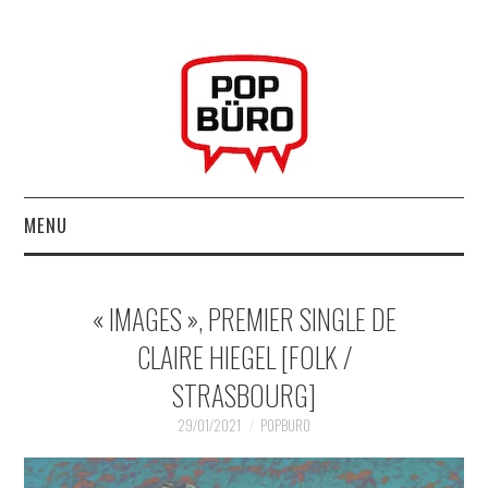
MENU
ACCUEIL
« IMAGES », PREMIER SINGLE DE
MUSIQUESACTUELLES.NET
CLAIRE HIEGEL [FOLK /
STRASBOURG]
GABBA GABBA HEY !
29/01/2021
POPBURO
LES LABELS