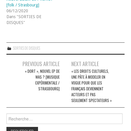
[folk / Strasbourg]
06/12/2020
Dans "SORTIES DE
DISQUES"
SORTIES DE DISQUES
Navigation
PREVIOUS ARTICLE
NEXT ARTICLE
des
« DORT », NOUVEL EP DE
« LES DROITS CULTURELS,
WAS ? [MUSIQUE
UNE PÂTE À MODELER EN
articles
EXPÉRIMENTALE /
VOGUE POUR QUE LES
STRASBOURG]
FRANÇAIS DEVIENNENT
ACTEURS ET PAS
SEULEMENT SPECTATEURS »
Rechercher :