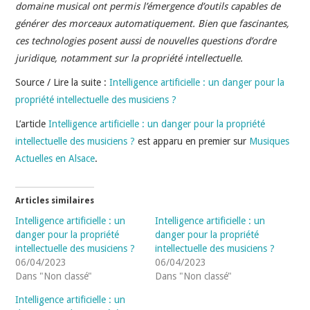
INDÉPENDANTS
domaine musical ont permis l’émergence d’outils capables de
générer des morceaux automatiquement. Bien que fascinantes,
DOKO
ces technologies posent aussi de nouvelles questions d’ordre
juridique, notamment sur la propriété intellectuelle.
Source / Lire la suite :
Intelligence artificielle : un danger pour la
propriété intellectuelle des musiciens ?
L’article
Intelligence artificielle : un danger pour la propriété
intellectuelle des musiciens ?
est apparu en premier sur
Musiques
Actuelles en Alsace
.
Articles similaires
Intelligence artificielle : un
Intelligence artificielle : un
danger pour la propriété
danger pour la propriété
intellectuelle des musiciens ?
intellectuelle des musiciens ?
06/04/2023
06/04/2023
Dans "Non classé"
Dans "Non classé"
Intelligence artificielle : un