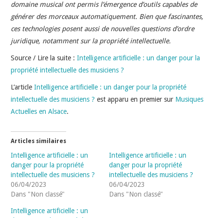
INDÉPENDANTS
domaine musical ont permis l’émergence d’outils capables de
générer des morceaux automatiquement. Bien que fascinantes,
DOKO
ces technologies posent aussi de nouvelles questions d’ordre
juridique, notamment sur la propriété intellectuelle.
Source / Lire la suite :
Intelligence artificielle : un danger pour la
propriété intellectuelle des musiciens ?
L’article
Intelligence artificielle : un danger pour la propriété
intellectuelle des musiciens ?
est apparu en premier sur
Musiques
Actuelles en Alsace
.
Articles similaires
Intelligence artificielle : un
Intelligence artificielle : un
danger pour la propriété
danger pour la propriété
intellectuelle des musiciens ?
intellectuelle des musiciens ?
06/04/2023
06/04/2023
Dans "Non classé"
Dans "Non classé"
Intelligence artificielle : un