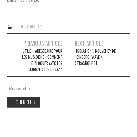
SORTIES DE DISQUES
Navigation
PREVIOUS ARTICLE
NEXT ARTICLE
des
UTILE – ABÉCÉDAIRE POUR
“ISOLATION”, NOUVEL EP DE
LES MUSICIENS : COMMENT
HEIMBERG [WAVE /
articles
DIALOGUER AVEC LES
STRASBOURG]
JOURNALISTES DE JAZZ
Rechercher :