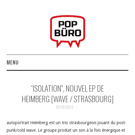
MENU
ACCUEIL
“ISOLATION”, NOUVEL EP DE
MUSIQUESACTUELLES.NET
HEIMBERG [WAVE / STRASBOURG]
GABBA GABBA HEY !
02/11/2022
LES LABELS
autoportrait Heimberg est un trio strasbourgeois jouant du post-
punk/cold wave. Le groupe produit un son à la fois énergique et