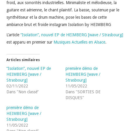
INDÉPENDANTS
froid, aux sonorités industrielles. Minimaliste et mélodieuse, la
guitare est aérienne, le chant plaintif. La basse, soutenue par le
DOKO
synthétiseur et la drum machine, pose les bases de cette
ambiance brut et froide instagram Isolation by HEIMBERG
L’article
“Isolation”, nouvel EP de HEIMBERG [wave / Strasbourg]
est apparu en premier sur
Musiques Actuelles en Alsace
.
Articles similaires
“Isolation”, nouvel EP de
première démo de
HEIMBERG [wave /
HEIMBERG [wave /
Strasbourg]
Strasbourg]
02/11/2022
11/05/2022
Dans "Non classé"
Dans "SORTIES DE
DISQUES"
première démo de
HEIMBERG [wave /
Strasbourg]
11/05/2022
Dans "Non classé"