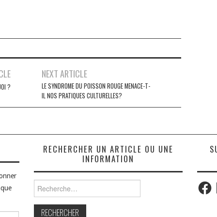
CLE
NEXT ARTICLE
LE SYNDROME DU POISSON ROUGE MENACE-T-
OI ?
IL NOS PRATIQUES CULTURELLES?
S
RECHERCHER UN ARTICLE OU UNE
S
INFORMATION
bonner
Faceb
Rechercher :
aque