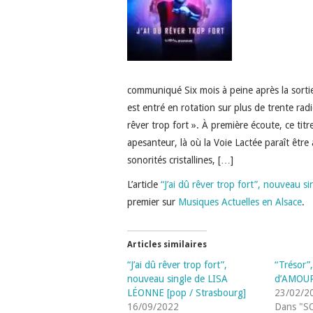
communiqué Six mois à peine après la sortie
est entré en rotation sur plus de trente ra
rêver trop fort ». À première écoute, ce tit
apesanteur, là où la Voie Lactée paraît être
sonorités cristallines, […]
L’article
“J’ai dû rêver trop fort”, nouveau 
premier sur
Musiques Actuelles en Alsace
.
Articles similaires
“J’ai dû rêver trop fort”,
“Trésor”
nouveau single de LISA
d’AMOURE
LÉONNE [pop / Strasbourg]
23/02/2
16/09/2022
Dans "S