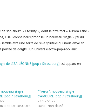
 de son album « Eternity », dont le titre fort « Aurora Lane »
dios, Lisa Léonne nous propose un nouveau single « J’ai dû
re semble être une sorte de rêve spirituel qui nous élève en
 à portée de doigts ! Un univers électro-pop-rock aux
single de LISA LÉONNE [pop / Strasbourg]
est apparu en
, nouveau single
“Trésor”, nouveau single
 [pop / Strasbourg]
d’AMOURE [pop / Strasbourg]
022
23/02/2022
ORTIES DE DISQUES"
Dans "Non classé"