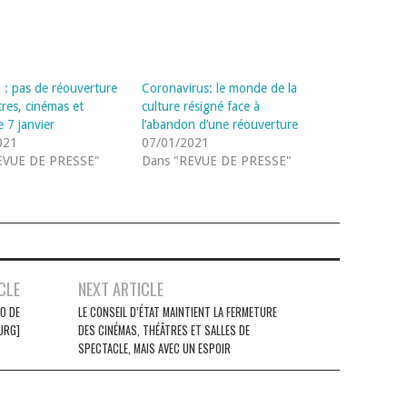
 : pas de réouverture
Coronavirus: le monde de la
tres, cinémas et
culture résigné face à
 7 janvier
l’abandon d’une réouverture
021
07/01/2021
EVUE DE PRESSE"
Dans "REVUE DE PRESSE"
CLE
NEXT ARTICLE
ÉO DE
LE CONSEIL D’ÉTAT MAINTIENT LA FERMETURE
URG]
DES CINÉMAS, THÉÂTRES ET SALLES DE
SPECTACLE, MAIS AVEC UN ESPOIR