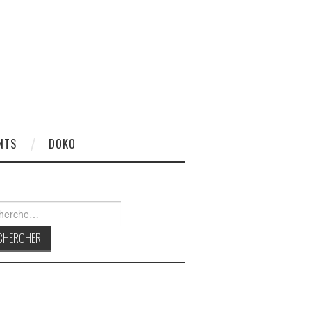
NTS
DOKO
rcher :