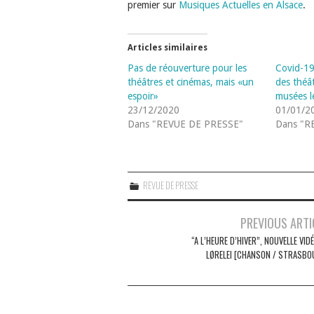
premier sur
Musiques Actuelles en Alsace
.
Articles similaires
Pas de réouverture pour les
Covid-19
théâtres et cinémas, mais «un
des théâ
espoir»
musées le
23/12/2020
01/01/2
Dans "REVUE DE PRESSE"
Dans "R
REVUE DE PRESSE
Navigation
PREVIOUS ARTI
des
“A L’HEURE D’HIVER”, NOUVELLE VID
LØRELEI [CHANSON / STRASBO
articles