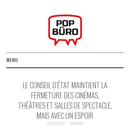
MENU
ACCUEIL
LE CONSEIL D’ÉTAT MAINTIENT LA
MUSIQUESACTUELLES.NET
FERMETURE DES CINÉMAS,
THÉÂTRES ET SALLES DE SPECTACLE,
GABBA GABBA HEY !
MAIS AVEC UN ESPOIR
LES LABELS
24/12/2020
POPBURO