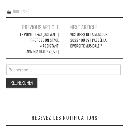
NON CLASSÉ
Navigation
PREVIOUS ARTICLE
NEXT ARTICLE
des
LE POINT D’EAU [OSTWALD]
VICTOIRES DE LA MUSIQUE
PROPOSE UN STAGE
2022 : OÙ EST PASSÉE LA
articles
« ASSISTANT
DIVERSITÉ MUSICALE ?
ADMINISTRATIF » [F/H]
Rechercher :
RECEVEZ LES NOTIFICATIONS