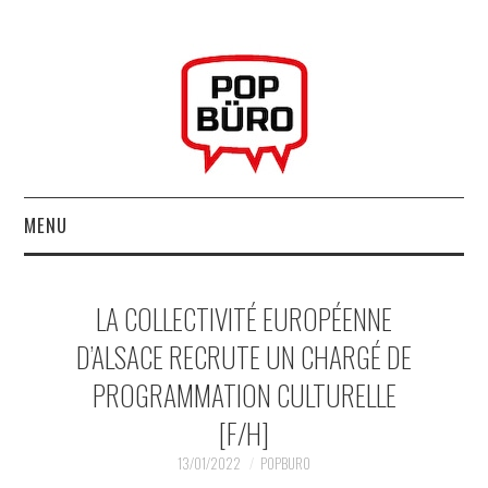
MENU
ACCUEIL
LA COLLECTIVITÉ EUROPÉENNE
MUSIQUESACTUELLES.NET
D’ALSACE RECRUTE UN CHARGÉ DE
PROGRAMMATION CULTURELLE
GABBA GABBA HEY !
[F/H]
LES LABELS
13/01/2022
POPBURO