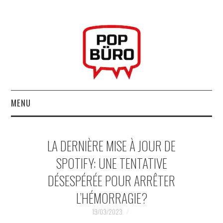
MENU
ACCUEIL
LA DERNIÈRE MISE À JOUR DE
MUSIQUESACTUELLES.NET
SPOTIFY: UNE TENTATIVE
DÉSESPÉRÉE POUR ARRÊTER
GABBA GABBA HEY !
L’HÉMORRAGIE?
LES LABELS
19/03/2023