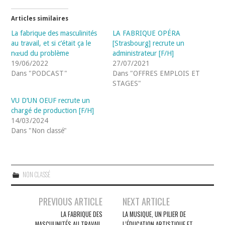
Articles similaires
La fabrique des masculinités
LA FABRIQUE OPÉRA
au travail, et si c’était ça le
[Strasbourg] recrute un
nœud du problème
administrateur [F/H]
19/06/2022
27/07/2021
Dans "PODCAST"
Dans "OFFRES EMPLOIS ET
STAGES"
VU D’UN OEUF recrute un
chargé de production [F/H]
14/03/2024
Dans "Non classé"
NON CLASSÉ
Navigation
PREVIOUS ARTICLE
NEXT ARTICLE
des
LA FABRIQUE DES
LA MUSIQUE, UN PILIER DE
MASCULINITÉS AU TRAVAIL,
L’ÉDUCATION ARTISTIQUE ET