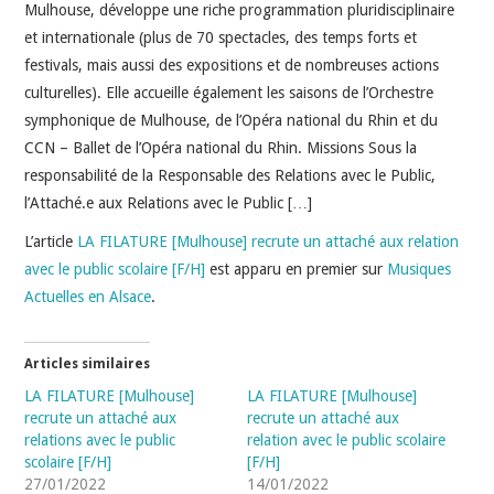
INDÉPENDANTS
Mulhouse, développe une riche programmation pluridisciplinaire
et internationale (plus de 70 spectacles, des temps forts et
DOKO
festivals, mais aussi des expositions et de nombreuses actions
culturelles). Elle accueille également les saisons de l’Orchestre
symphonique de Mulhouse, de l’Opéra national du Rhin et du
CCN – Ballet de l’Opéra national du Rhin. Missions Sous la
responsabilité de la Responsable des Relations avec le Public,
l’Attaché.e aux Relations avec le Public […]
L’article
LA FILATURE [Mulhouse] recrute un attaché aux relation
avec le public scolaire [F/H]
est apparu en premier sur
Musiques
Actuelles en Alsace
.
Articles similaires
LA FILATURE [Mulhouse]
LA FILATURE [Mulhouse]
recrute un attaché aux
recrute un attaché aux
relations avec le public
relation avec le public scolaire
scolaire [F/H]
[F/H]
27/01/2022
14/01/2022