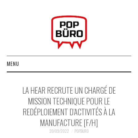
MENU
ACCUEIL
LA HEAR RECRUTE UN CHARGÉ DE
MUSIQUESACTUELLES.NET
MISSION TECHNIQUE POUR LE
REDÉPLOIEMENT D’ACTIVITÉS À LA
GABBA GABBA HEY !
MANUFACTURE [F/H]
LES LABELS
20/09/2022
POPBURO