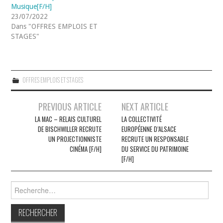
Musique[F/H]
23/07/2022
Dans "OFFRES EMPLOIS ET
STAGES"
OFFRES EMPLOIS ET STAGES
Navigation
PREVIOUS ARTICLE
NEXT ARTICLE
des
LA MAC – RELAIS CULTUREL
LA COLLECTIVITÉ
DE BISCHWILLER RECRUTE
EUROPÉENNE D’ALSACE
articles
UN PROJECTIONNISTE
RECRUTE UN RESPONSABLE
CINÉMA [F/H]
DU SERVICE DU PATRIMOINE
[F/H]
Rechercher :