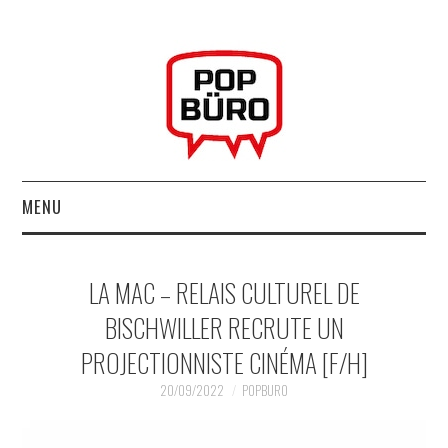
MENU
ACCUEIL
LA MAC – RELAIS CULTUREL DE
MUSIQUESACTUELLES.NET
BISCHWILLER RECRUTE UN
PROJECTIONNISTE CINÉMA [F/H]
GABBA GABBA HEY !
20/09/2022
POPBURO
LES LABELS