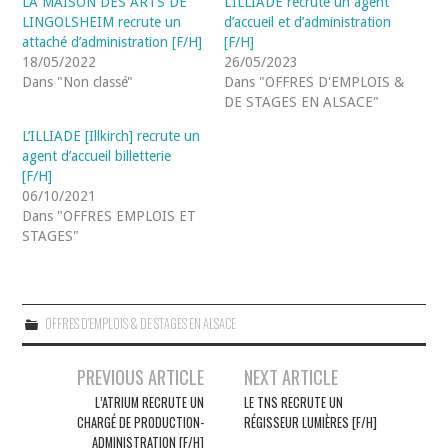
LA MAISON DES ARTS DE
L’ILLIADE recrute un agent
LINGOLSHEIM recrute un
d’accueil et d’administration
attaché d’administration [F/H]
[F/H]
18/05/2022
26/05/2023
Dans "Non classé"
Dans "OFFRES D'EMPLOIS &
DE STAGES EN ALSACE"
L’ILLIADE [Illkirch] recrute un
agent d’accueil billetterie
[F/H]
06/10/2021
Dans "OFFRES EMPLOIS ET
STAGES"
OFFRES D'EMPLOIS & DE STAGES EN ALSACE
Navigation
PREVIOUS ARTICLE
NEXT ARTICLE
des
L’ATRIUM RECRUTE UN
LE TNS RECRUTE UN
CHARGÉ DE PRODUCTION-
RÉGISSEUR LUMIÈRES [F/H]
articles
ADMINISTRATION [F/H]