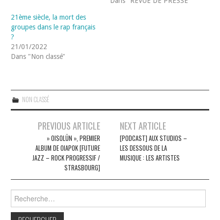
Dans "REVUE DE PRESSE"
21ème siècle, la mort des
groupes dans le rap français
?
21/01/2022
Dans "Non classé"
NON CLASSÉ
Navigation
PREVIOUS ARTICLE
NEXT ARTICLE
des
» OISOL​Ü​N », PREMIER
[PODCAST] AUX STUDIOS –
ALBUM DE OIAPOK [FUTURE
LES DESSOUS DE LA
articles
JAZZ – ROCK PROGRESSIF /
MUSIQUE : LES ARTISTES
STRASBOURG]
Rechercher :