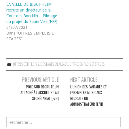
LA VILLE DE BISCHHEIM
recrute un directeur de la
Cour des Boecklin – Pilotage
du projet du Sapin Vert [H/F]
01/07/2021
Dans "OFFRES EMPLOIS ET
STAGES"
OFFRES D'EMPLOIS & DE STAGES EN ALSACE
,
OFFRES EMPLOIS ET STAGES
Navigation
PREVIOUS ARTICLE
NEXT ARTICLE
des
POLE-SUD RECRUTE UN
L’UNION DES FANFARES ET
ATTACHÉ À L’ACCUEIL ET AU
ENSEMBLES MUSICAUX
articles
SECRÉTARIAT [F/H]
RECRUTE UN
ADMINISTRATEUR [F/H]
Rechercher :