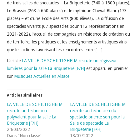
INDÉPENDANTS
de trois salles de spectacles – La Briqueterie (740 à 1500 places),
Le Brassin (263 à 650 places) et le mythique Cheval Blanc (173
DOKO
places) – et d’une École des Arts (800 élèves). La diffusion de
spectacles vivants (67 spectacles pour 112 représentations en
2021-2022), l’accueil de compagnies en résidence de création ou
de territoire, les pratiques et les enseignements artistiques ainsi
que les actions favorisant les rencontres entre […]
L’article
LA VILLE DE SCHILTIGHEIM recrute un régisseur
lumières pour la salle La Briqueterie [F/H]
est apparu en premier
sur
Musiques Actuelles en Alsace
.
Articles similaires
LA VILLE DE SCHILTIGHEIM
LA VILLE DE SCHILTIGHEIM
recrute un technicien
recrute un technicien du
polyvalent pour la salle La
spectacle orienté son pour la
Briqueterie [F/H]
Salle de spectacle La
24/03/2022
Briqueterie [F/H]
Dans "Non classé"
18/07/2022