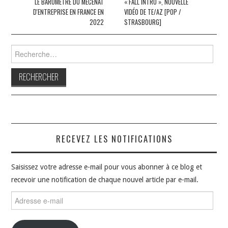
des
LE BAROMÈTRE DU MÉCÉNAT
« FALL INTRO », NOUVELLE
D'ENTREPRISE EN FRANCE EN
VIDÉO DE TE/AZ [POP /
articles
2022
STRASBOURG]
Rechercher :
RECEVEZ LES NOTIFICATIONS
Saisissez votre adresse e-mail pour vous abonner à ce blog et
recevoir une notification de chaque nouvel article par e-mail.
Adresse
e-
mail