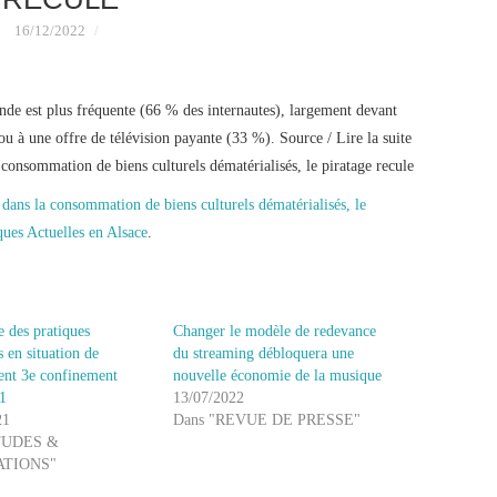
16/12/2022
nde est plus fréquente (66 % des internautes), largement devant
 à une offre de télévision payante (33 %). Source / Lire la suite
onsommation de biens culturels dématérialisés, le piratage recule
ans la consommation de biens culturels dématérialisés, le
ues Actuelles en Alsace
.
 des pratiques
Changer le modèle de redevance
s en situation de
du streaming débloquera une
ent 3e confinement
nouvelle économie de la musique
21
13/07/2022
21
Dans "REVUE DE PRESSE"
TUDES &
ATIONS"