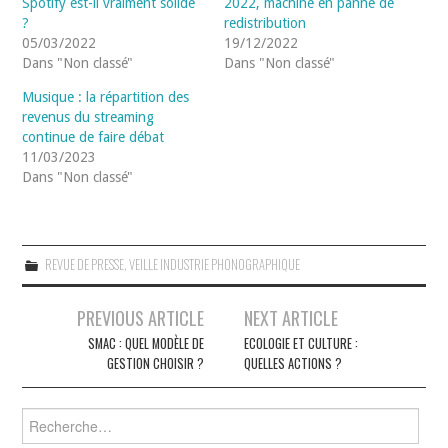
Spotify est-il vraiment solide
2022, machine en panne de
?
redistribution
05/03/2022
19/12/2022
Dans "Non classé"
Dans "Non classé"
Musique : la répartition des
revenus du streaming
continue de faire débat
11/03/2023
Dans "Non classé"
REVUE DE PRESSE
,
VEILLE INDUSTRIE PHONOGRAPHIQUE
Navigation
PREVIOUS ARTICLE
NEXT ARTICLE
des
SMAC : QUEL MODÈLE DE
ECOLOGIE ET CULTURE :
GESTION CHOISIR ?
QUELLES ACTIONS ?
articles
Rechercher :