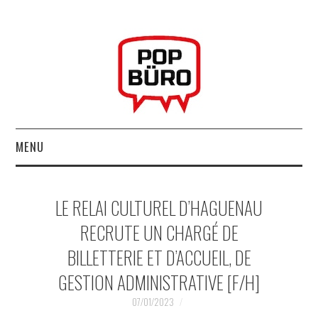
MENU
ACCUEIL
LE RELAI CULTUREL D’HAGUENAU
MUSIQUESACTUELLES.NET
RECRUTE UN CHARGÉ DE
BILLETTERIE ET D’ACCUEIL, DE
GABBA GABBA HEY !
GESTION ADMINISTRATIVE [F/H]
LES LABELS
07/01/2023