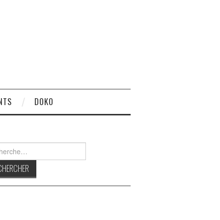
NTS
DOKO
rcher :