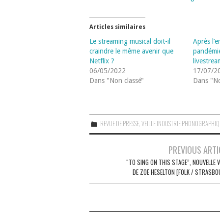
Articles similaires
Le streaming musical doit-il
Après l’e
craindre le même avenir que
pandémie
Netflix ?
livestrea
06/05/2022
17/07/2
Dans "Non classé"
Dans "No
REVUE DE PRESSE
,
VEILLE INDUSTRIE PHONOGRAPHI
Navigation
PREVIOUS ARTI
des
“TO SING ON THIS STAGE”, NOUVELLE 
DE ZOE HESELTON [FOLK / STRASBO
articles