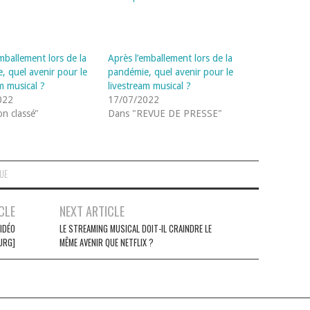
mballement lors de la
Après l’emballement lors de la
, quel avenir pour le
pandémie, quel avenir pour le
m musical ?
livestream musical ?
022
17/07/2022
n classé"
Dans "REVUE DE PRESSE"
QUE
CLE
NEXT ARTICLE
VIDÉO
LE STREAMING MUSICAL DOIT-IL CRAINDRE LE
URG]
MÊME AVENIR QUE NETFLIX ?