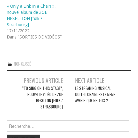
« Only a Link in a Chain »,
nouvel album de ZOE
HESELITON [folk /
Strasbourg]
17/11/2022
Dans "SORTIES DE VIDÉOS"
NON CLASSÉ
Navigation
PREVIOUS ARTICLE
NEXT ARTICLE
des
“TO SING ON THIS STAGE”,
LE STREAMING MUSICAL
NOUVELLE VIDÉO DE ZOE
DOIT-IL CRAINDRE LE MÊME
articles
HESELTON [FOLK /
AVENIR QUE NETFLIX ?
STRASBOURG]
Rechercher :