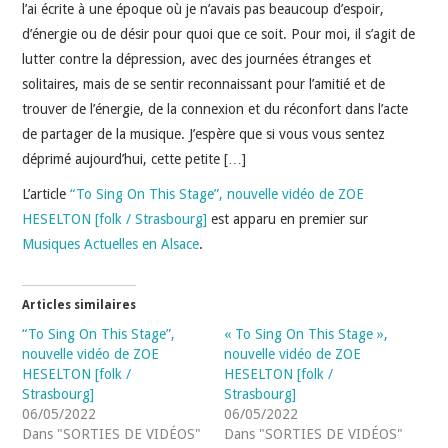
INDÉPENDANTS
l’ai écrite à une époque où je n’avais pas beaucoup d’espoir,
d’énergie ou de désir pour quoi que ce soit. Pour moi, il s’agit de
DOKO
lutter contre la dépression, avec des journées étranges et
solitaires, mais de se sentir reconnaissant pour l’amitié et de
trouver de l’énergie, de la connexion et du réconfort dans l’acte
de partager de la musique. J’espère que si vous vous sentez
déprimé aujourd’hui, cette petite […]
L’article
“To Sing On This Stage”, nouvelle vidéo de ZOE
HESELTON [folk / Strasbourg]
est apparu en premier sur
Musiques Actuelles en Alsace
.
Articles similaires
“To Sing On This Stage”,
« To Sing On This Stage »,
nouvelle vidéo de ZOE
nouvelle vidéo de ZOE
HESELTON [folk /
HESELTON [folk /
Strasbourg]
Strasbourg]
06/05/2022
06/05/2022
Dans "SORTIES DE VIDÉOS"
Dans "SORTIES DE VIDÉOS"