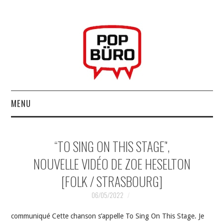
MENU
ACCUEIL
“TO SING ON THIS STAGE”,
MUSIQUESACTUELLES.NET
NOUVELLE VIDÉO DE ZOE HESELTON
[FOLK / STRASBOURG]
GABBA GABBA HEY !
06/05/2022
LES LABELS
communiqué Cette chanson s’appelle To Sing On This Stage. Je