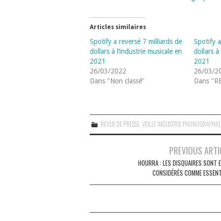
Articles similaires
Spotify a reversé 7 milliards de
Spotify a
dollars à l’industrie musicale en
dollars à
2021
2021
26/03/2022
26/03/2
Dans "Non classé"
Dans "R
REVUE DE PRESSE
,
VEILLE INDUSTRIE PHONOGRAPHI
Navigation
PREVIOUS ARTI
des
HOURRA : LES DISQUAIRES SONT E
CONSIDÉRÉS COMME ESSENT
articles