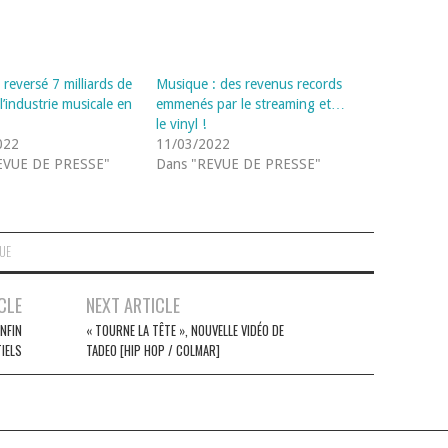
 reversé 7 milliards de
Musique : des revenus records
 l’industrie musicale en
emmenés par le streaming et…
le vinyl !
022
11/03/2022
EVUE DE PRESSE"
Dans "REVUE DE PRESSE"
QUE
CLE
NEXT ARTICLE
NFIN
« TOURNE LA TÊTE », NOUVELLE VIDÉO DE
IELS
TADEO [HIP HOP / COLMAR]