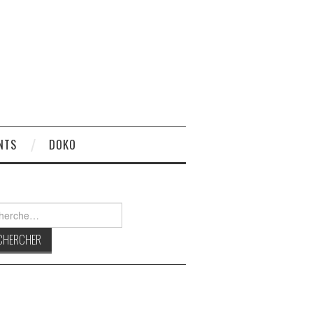
NTS
DOKO
rcher :