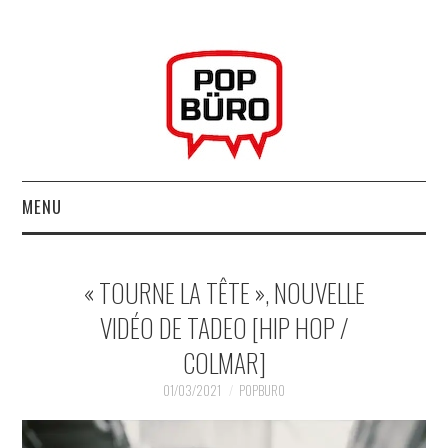
MENU
ACCUEIL
« TOURNE LA TÊTE », NOUVELLE
MUSIQUESACTUELLES.NET
VIDÉO DE TADEO [HIP HOP /
COLMAR]
GABBA GABBA HEY !
01/03/2021
POPBURO
LES LABELS