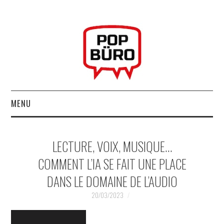
MENU
ACCUEIL
LECTURE, VOIX, MUSIQUE…
MUSIQUESACTUELLES.NET
COMMENT L’IA SE FAIT UNE PLACE
DANS LE DOMAINE DE L’AUDIO
GABBA GABBA HEY !
20/03/2023
LES LABELS