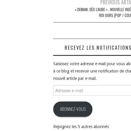
Navigation
PREVIOUS ARTI
des
« DEMAIN, DÈS L'AUBE » , NOUVELLE VID
ROI OURS [POP / COL
articles
RECEVEZ LES NOTIFICATION
Saisissez votre adresse e-mail pour vous a
à ce blog et recevoir une notification de ch
nouvel article par e-mail.
Adresse
e-
mail
ABONNEZ-VOUS
Rejoignez les 5 autres abonnés