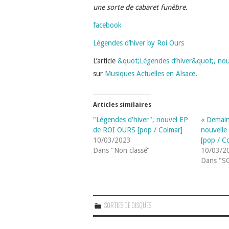
une sorte de cabaret funèbre.
facebook
Légendes d’hiver by Roi Ours
L’article
&quot;Légendes d’hiver&quot;, no
sur
Musiques Actuelles en Alsace
.
Articles similaires
"Légendes d'hiver", nouvel EP
« Demain,
de ROI OURS [pop / Colmar]
nouvelle
10/03/2023
[pop / C
Dans "Non classé"
10/03/2
Dans "S
SORTIES DE DISQUES