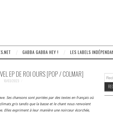
S.NET
GABBA GABBA HEY !
LES LABELS INDÉPENDA
UVEL EP DE ROI OURS [POP / COLMAR]
Reche
10/03/2023
ve. Ses chansons sont portées par des textes en français où
climats gris tandis que la basse et le chant nous renvoient
. Elles expriment à leur manière une noirceur écorchée,