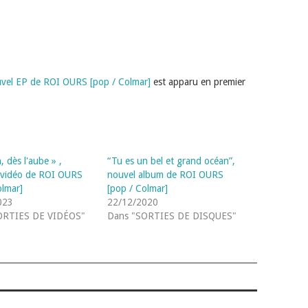
uvel EP de ROI OURS [pop / Colmar]
est apparu en premier
 dès l'aube » ,
“Tu es un bel et grand océan”,
 vidéo de ROI OURS
nouvel album de ROI OURS
olmar]
[pop / Colmar]
023
22/12/2020
ORTIES DE VIDÉOS"
Dans "SORTIES DE DISQUES"