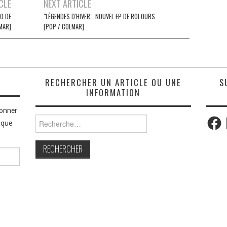
CLE
NEXT ARTICLE
ÉO DE
"LÉGENDES D'HIVER", NOUVEL EP DE ROI OURS
MAR]
[POP / COLMAR]
S
RECHERCHER UN ARTICLE OU UNE
S
INFORMATION
bonner
Faceb
Rechercher :
aque