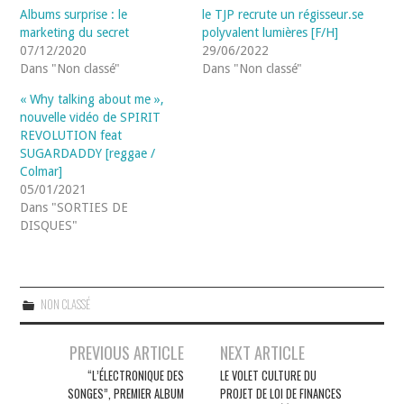
Albums surprise : le
le TJP recrute un régisseur.se
marketing du secret
polyvalent lumières [F/H]
07/12/2020
29/06/2022
Dans "Non classé"
Dans "Non classé"
« Why talking about me »,
nouvelle vidéo de SPIRIT
REVOLUTION feat
SUGARDADDY [reggae /
Colmar]
05/01/2021
Dans "SORTIES DE
DISQUES"
NON CLASSÉ
Navigation
PREVIOUS ARTICLE
NEXT ARTICLE
des
“L’ÉLECTRONIQUE DES
LE VOLET CULTURE DU
SONGES”, PREMIER ALBUM
PROJET DE LOI DE FINANCES