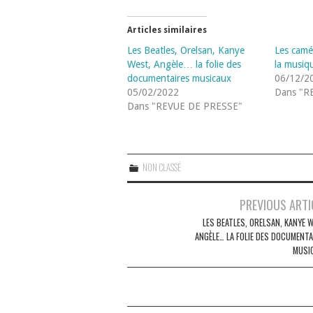
Articles similaires
Les Beatles, Orelsan, Kanye
Les camé
West, Angèle… la folie des
la musiq
documentaires musicaux
06/12/2
05/02/2022
Dans "R
Dans "REVUE DE PRESSE"
NON CLASSÉ
Navigation
PREVIOUS ARTI
des
LES BEATLES, ORELSAN, KANYE 
ANGÈLE… LA FOLIE DES DOCUMENTA
articles
MUSI