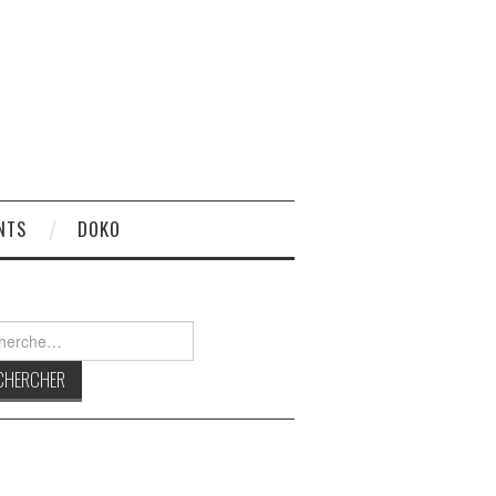
NTS
DOKO
rcher :