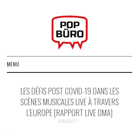
MENU
ACCUEIL
LES DÉFIS POST COVID-19 DANS LES
MUSIQUESACTUELLES.NET
SCÈNES MUSICALES LIVE À TRAVERS
L’EUROPE [RAPPORT LIVE DMA]
GABBA GABBA HEY !
17/01/2023
LES LABELS